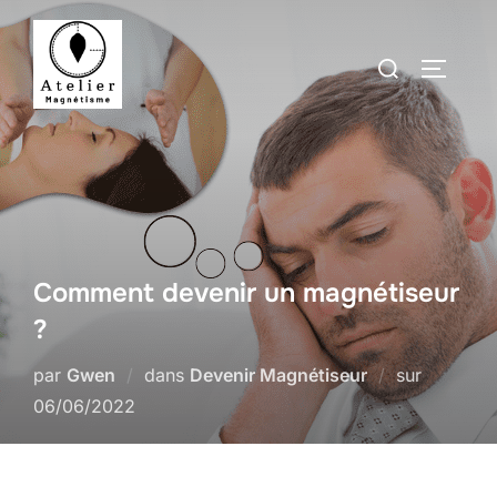
Aller
au
Rechercher :
PERMUT
contenu
Comment devenir un magnétiseur
?
Publié
par
Gwen
dans
Devenir Magnétiseur
sur
le
06/06/2022