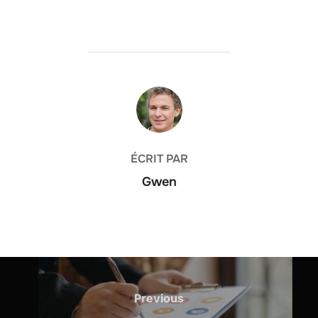
AUTEUR DE LA PUBLICATION
ÉCRIT PAR
Gwen
Navigation
de
Previous
Previous