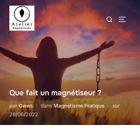
Aller
au
Rechercher :
PERMUT
contenu
Que fait un magnétiseur ?
Publié
par
Gwen
dans
Magnétisme Pratique
sur
le
28/06/2022