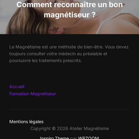
l’article
Comment reconnaître un bon
magnétiseur ?
Le Magnétisme est une méthode de bien-être. Vous devez
toujours consulter votre médecin au préalable et
poursuivre les traitements prescrits.
Accueil
Formation Magnétiseur
Mentions légales
Copyright © 2026 Atelier Magnétisme
Inspiro Theme
par
WPZOOM