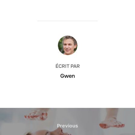
AUTEUR DE LA PUBLICATION
ÉCRIT PAR
Gwen
Navigation
de
Previous
Previous